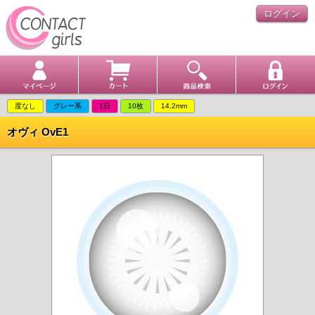
ログイン
度なし
グレー系
1日
10枚
14.2mm
オヴィ OvE1